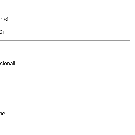
: Sì
Sì
sionali
che