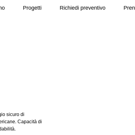
mo
Progetti
Richiedi preventivo
Pren
LED DISPLAY
STAGE EFFECT
gio sicuro di
ericane. Capacità di
abilità.