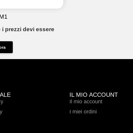
 M1
 i prezzi devi essere
ora
ALE
IL MIO ACCOUNT
cy
Il mio account
y
I miei ordini