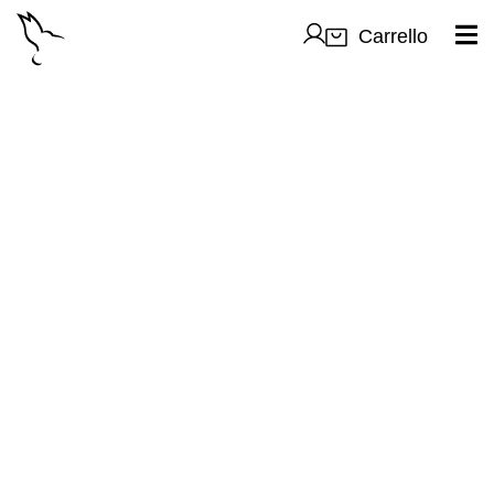
Carrello
Contatti
Che tu stia allestendo un palco, progettando un
evento o cercando semplicemente il prodotto giusto,
siamo a tua disposizione. Scrivici: il nostro team ti
supporta in ogni fase del tuo progetto.
Hachidori Technologies –
hachidoritechnologies@gmail.com
– Via Treviso 36